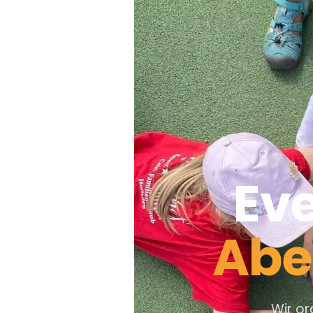
Eve
Abe
Wir or