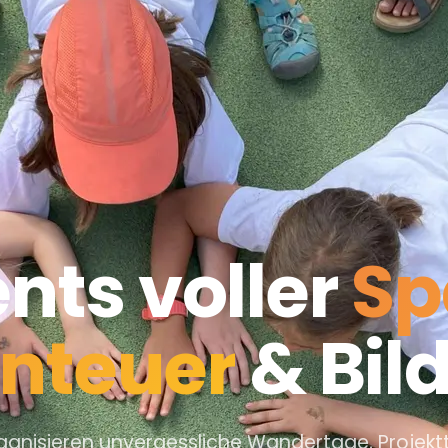
nts voller
Sp
nteuer
& Bil
ganisieren unvergessliche Wandertage, Projek