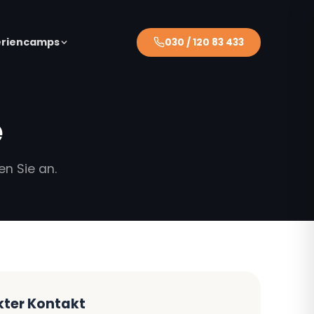
eriencamps
030 / 120 83 433
e
en Sie an.
kter Kontakt