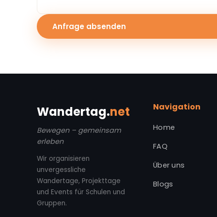
Anfrage absenden
Navigation
Wandertag.
net
Home
Bewegen – gemeinsam
erleben
FAQ
Wir organisieren
Über uns
unvergessliche
Wandertage, Projekttage
Blogs
und Events für Schulen und
Gruppen.