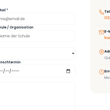
ail *
Te
03
hule / Organisation
E-
ku
Ad
Qui
nschtermin
Err
Mo 