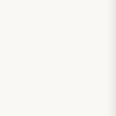
07. Februar 2025
AKTIVITÄTEN