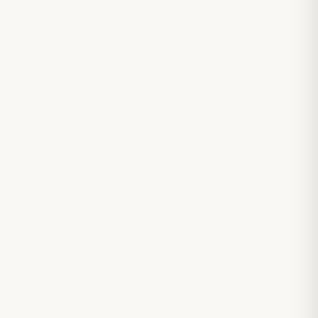
17. März 2025
AKTIVITÄTEN