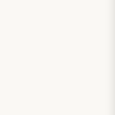
23. April 2025
AKTIVITÄTEN