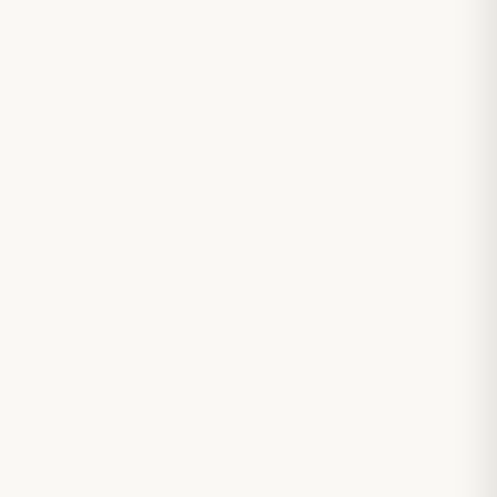
28. April 2025
AKTIVITÄTEN