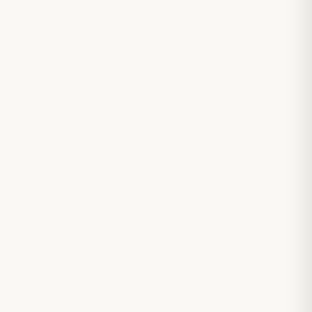
10. April 2025
AKTIVITÄTEN