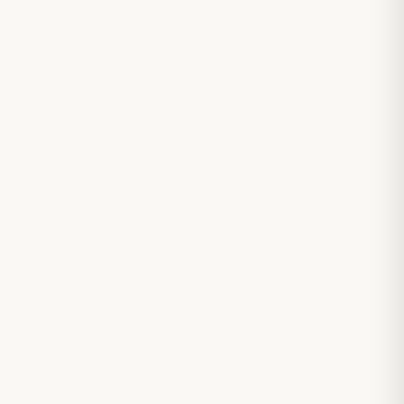
07. Februar 2025
AKTIVITÄTEN