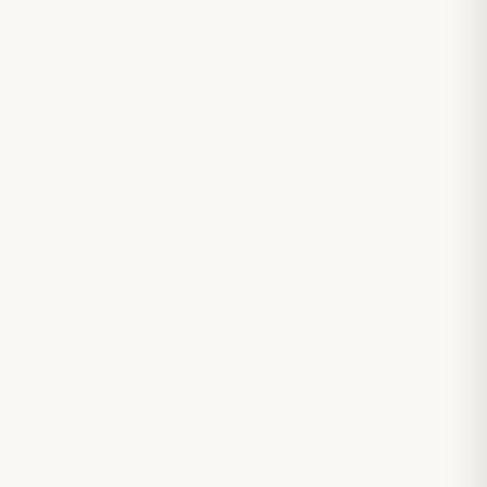
05. August 2025
AKTIVITÄTEN