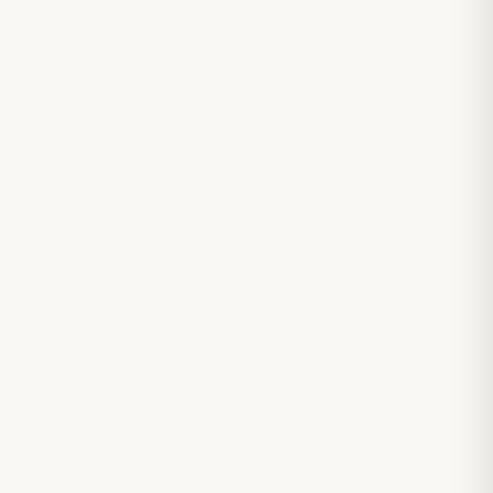
29. April 2025
AKTIVITÄTEN