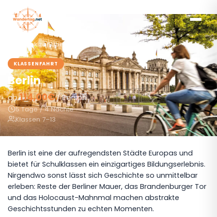
Zurück zur Übersicht
KLASSENFAHRT
Berlin
114,00€
ab
/ Person
5 Tage / 4 Nächte
Klassen 7–13
Berlin ist eine der aufregendsten Städte Europas und
bietet für Schulklassen ein einzigartiges Bildungserlebnis.
Nirgendwo sonst lässt sich Geschichte so unmittelbar
erleben: Reste der Berliner Mauer, das Brandenburger Tor
und das Holocaust-Mahnmal machen abstrakte
Geschichtsstunden zu echten Momenten.