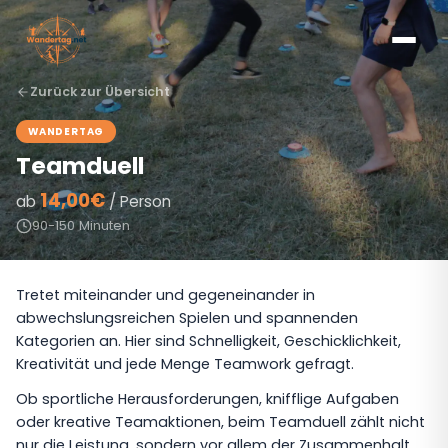
Zurück zur Übersicht
WANDERTAG
Teamduell
14,00€
ab
/ Person
90-150 Minuten
Tretet miteinander und gegeneinander in
abwechslungsreichen Spielen und spannenden
Kategorien an. Hier sind Schnelligkeit, Geschicklichkeit,
Kreativität und jede Menge Teamwork gefragt.
Ob sportliche Herausforderungen, knifflige Aufgaben
oder kreative Teamaktionen, beim Teamduell zählt nicht
nur die Leistung, sondern vor allem der Zusammenhalt.